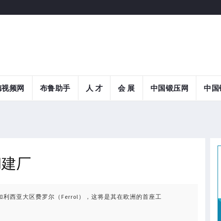
德视频网
布鲁助手
人 才
会 展
中国锻压网
中国
l建厂
利西亚大区费罗尔（Ferrol），这将是其在欧洲的首座工