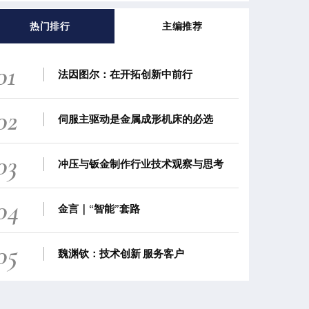
热门排行
主编推荐
01
法因图尔：在开拓创新中前行
02
伺服主驱动是金属成形机床的必选
03
冲压与钣金制作行业技术观察与思考
04
金言｜“智能”套路
05
魏渊钦：技术创新 服务客户