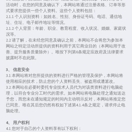
活动时，在您的同意及确认下，本网站将通过注册表格、订单等形
式要求您提供一些个人资料。这些个人资料包括：
2.1.1 个人识别资料：如姓名、性别、身份证号码、电话、通信地
址、住址、电子邮件地址等情况。
2.1.2 个人背景：年龄、职业、教育程度、收入状况、婚姻、家庭状
况等。
2.2 请了解，在未经您同意及确认之前，本网站不会将您为参加本
网站之特定活动所提供的资料利用于其它商业目的（本网站用于改
善、提升服务质量除外）。唯按下列第6条规定应政府及法律要求
披露时不在此限。
3、 信息安全
3.1 本网站将对您所提供的资料进行严格的管理及保护，本网站将
使用相应的技术，防止您的个人资料丢失、被盗用或遭篡改。
3.2 本网站在必要时委托专业技术人员代为对该类资料进行电脑处
理，以符合专业分工时代的需求。如本网站将电脑处理之通知送达
予您，而您未在通知规定的时间内主动明示反对，本网站将推定您
已同意。唯在其后您仍然有权如下述第4.1.4条之规定，请求停止电
脑处理。
4、 用户权利
4.1 您对于自己的个人资料享有以下权利：