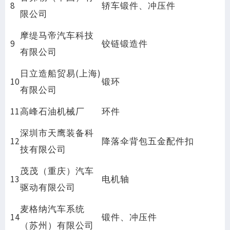
8
轿车锻件、冲压件
限公司
摩缇马帝汽车科技
9
铰链锻造件
有限公司
日立造船贸易(上海)
10
锻环
有限公司
11
高峰石油机械厂
环件
深圳市天鹰装备科
12
降落伞背包五金配件扣
技有限公司
茂茂（重庆）汽车
13
电机轴
驱动有限公司
麦格纳汽车系统
14
锻件、冲压件
（苏州）有限公司