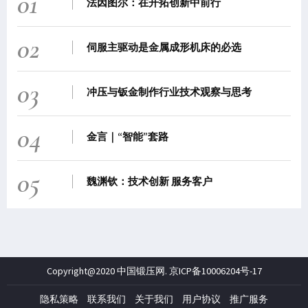
01
法因图尔：在开拓创新中前行
02
伺服主驱动是金属成形机床的必选
03
冲压与钣金制作行业技术观察与思考
04
金言｜“智能”套路
05
魏渊钦：技术创新 服务客户
Copyright@2020 中国锻压网.
京ICP备10006204号-17
隐私策略
联系我们
关于我们
用户协议
推广服务