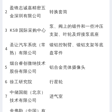
盈锋志诚嘉精密五
2
转换套筒
金深圳有限公司
泵、阀上的锻件和一些冲压
3
KSB 国际采购中心
支架、叶轮及焊接泵底座
圣让汽车系统（常
锻铝控制臂、锻铝支架等底
4
熟）有限公司
盘零件
烟台睿创微纳技术
5
铝合金壳体摄像头
股份有限公司
6
徐工研究院
行星轮
中储国能（北京）
7
进气室
技术有限公司
舍弗勒（中国）有