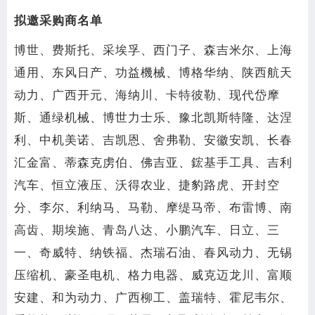
拟邀采购商名单
博世、费斯托、采埃孚、西门子、森吉米尔、上海
通用、东风日产、功益機械、博格华纳、陕西航天
动力、广西开元、海纳川、卡特彼勒、现代岱摩
斯、通绿机械、博世力士乐、豫北凯斯特隆、达涅
利、中机美诺、吉凯恩、舍弗勒、安徽安凯、长春
汇金富、蒂森克虏伯、佛吉亚、鋐基手工具、吉利
汽车、恒立液压、沃得农业、捷豹路虎、开封空
分、李尔、利纳马、马勒、摩缇马帝、布雷博、南
高齿、期埃施、青岛八达、小鹏汽车、日立、三
一、奇威特、纳铁福、杰瑞石油、春风动力、无锡
压缩机、豪圣电机、格力电器、威克迈龙川、富顺
安建、和为动力、广西柳工、盖瑞特、霍尼韦尔、