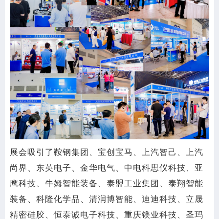
展会吸引了鞍钢集团、宝创宝马、上汽智己、上汽
尚界、东英电子、金华电气、中电科思仪科技、亚
鹰科技、牛姆智能装备、泰盟工业集团、泰翔智能
装备、科隆化学品、清润博智能、迪迪科技、立晟
精密硅胶、恒泰诚电子科技、重庆镁业科技、圣玛