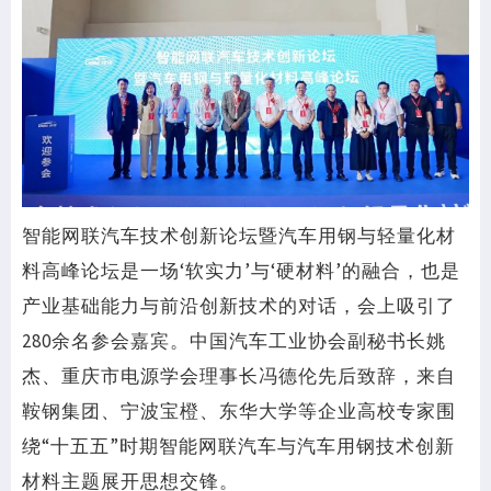
智能网联汽车技术创新论坛暨汽车用钢与轻量化材
料高峰论坛是一场‘软实力’与‘硬材料’的融合，也是
产业基础能力与前沿创新技术的对话，会上吸引了
280余名参会嘉宾。中国汽车工业协会副秘书长姚
杰、重庆市电源学会理事长冯德伦先后致辞，来自
鞍钢集团、宁波宝橙、东华大学等企业高校专家围
绕“十五五”时期智能网联汽车与汽车用钢技术创新
材料主题展开思想交锋。