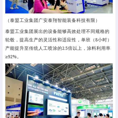
（泰盟工业集团广安泰翔智能装备科技有限）
泰盟工业集团展出的设备能够高效处理不同规格的
轮毂，提高生产的灵活性和适应性，单班（8小时）
产能提升至传统人工喷涂的2.5倍以上，涂料利用率
≥92%。