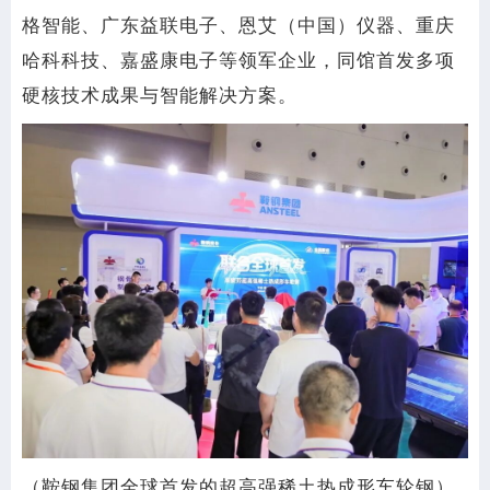
格智能、广东益联电子、恩艾（中国）仪器、重庆
哈科科技、嘉盛康电子等领军企业，同馆首发多项
硬核技术成果与智能解决方案。
（鞍钢集团全球首发的超高强稀土热成形车轮钢）