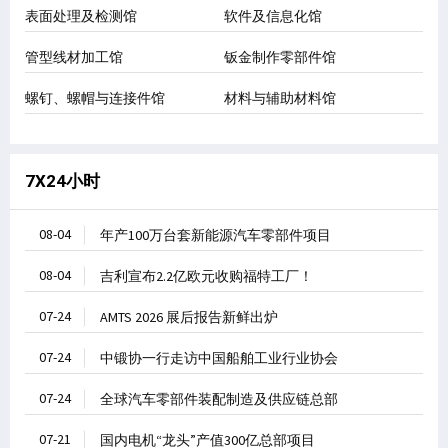
表面处理及检测馆
软件及信息化馆
管型线材加工馆
钣金制作零部件馆
螺钉、螺帽与连接件馆
材料与辅助材料馆
7X24小时
08-04
年产100万台套新能源汽车零部件项目
08-04
吉利宣布2.2亿欧元收购福特工厂！
07-24
AMTS 2026 展后报告新鲜出炉
07-24
中锻协一行走访中国船舶工业行业协会
07-24
全球汽车零部件装配制造及供应链总部
07-21
国内电机“龙头”产值300亿总部项目