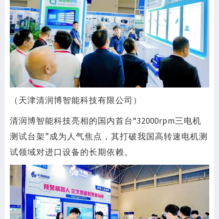
（天津清润博智能科技有限公司）
清润博智能科技亮相的国内首台“32000rpm三电机
测试台架”成为人气焦点，其打破我国高转速电机测
试领域对进口设备的长期依赖。