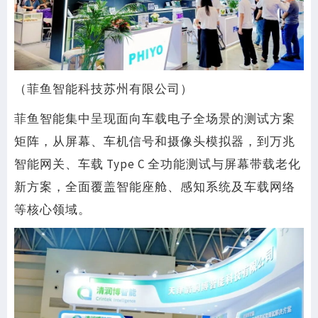
（菲鱼智能科技苏州有限公司）
菲鱼智能集中呈现面向车载电子全场景的测试方案
矩阵，从屏幕、车机信号和摄像头模拟器，到万兆
智能网关、车载 Type C 全功能测试与屏幕带载老化
新方案，全面覆盖智能座舱、感知系统及车载网络
等核心领域。