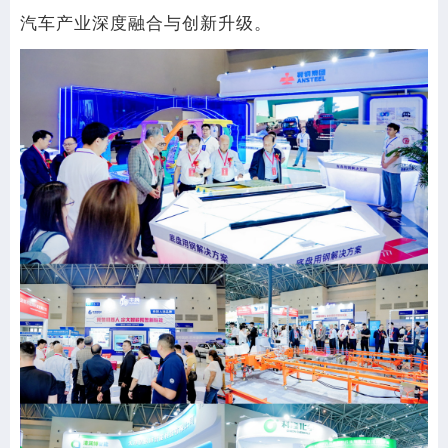
汽车产业深度融合与创新升级。