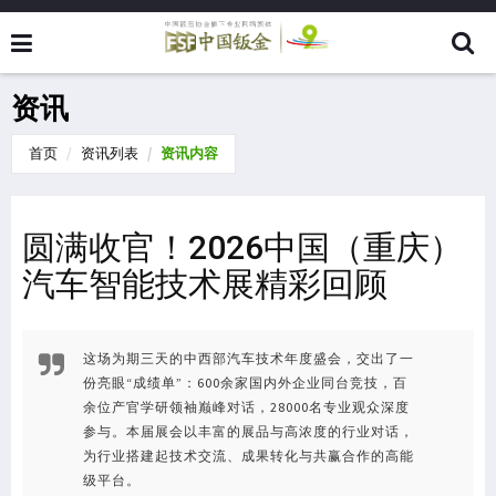
资讯
首页
资讯列表
资讯内容
圆满收官！2026中国（重庆）
汽车智能技术展精彩回顾
这场为期三天的中西部汽车技术年度盛会，交出了一
份亮眼“成绩单”：600余家国内外企业同台竞技，百
余位产官学研领袖巅峰对话，28000名专业观众深度
参与。本届展会以丰富的展品与高浓度的行业对话，
为行业搭建起技术交流、成果转化与共赢合作的高能
级平台。