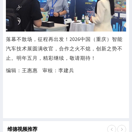
落幕不散场，征程再出发！2026中国（重庆）智能
汽车技术展圆满收官，合作之火不熄，创新之势不
止。明年五月，精彩继续，敬请期待！
编辑：王惠惠 审核：李建兵
维德视频推荐