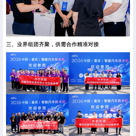
三、业界组团齐聚，供需合作精准对接