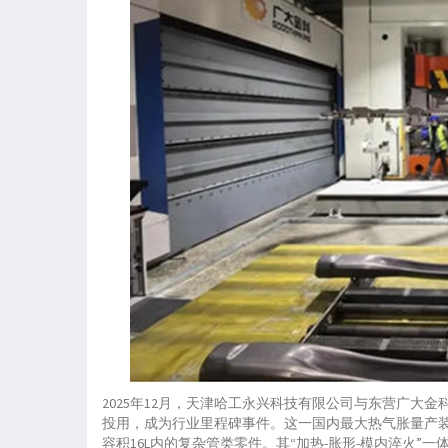
2025年12月，天津哈工永兴科技有限公司与东营广大金
投用，成为行业里程碑事件。这一国内最大热气胀量产
容积16L内的复杂管类零件。其“加热-胀形-模内淬火”一体