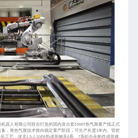
科机器人有限公司联合打造的国内首台套5000T热气胀量产线正式
装备，将热气胀技术推向稳定量产阶段，可生产长度3米内、管腔
化工艺，攻克1.5-2.2GPA热成形钢及6系、7系铝合金构件成形难