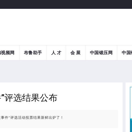
德视频网
布鲁助手
人 才
会 展
中国锻压网
中国
件”评选结果公布
大事件”评选活动投票结果新鲜出炉了！