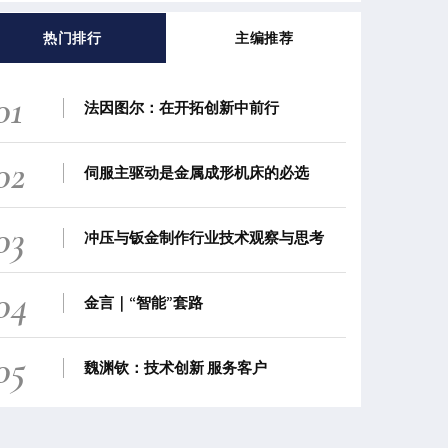
热门排行
主编推荐
01
法因图尔：在开拓创新中前行
02
伺服主驱动是金属成形机床的必选
03
冲压与钣金制作行业技术观察与思考
04
金言｜“智能”套路
05
魏渊钦：技术创新 服务客户