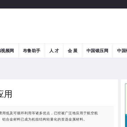
德视频网
布鲁助手
人 才
会 展
中国锻压网
中国
应用
费用低及可循环利用等诸多优点，已经被广泛地应用于航空航
。铝合金材料已成为机组结构轻量化的首选金属材料。