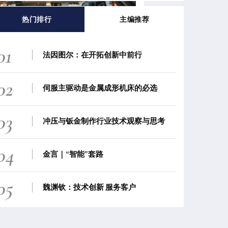
热门排行
主编推荐
01
法因图尔：在开拓创新中前行
02
伺服主驱动是金属成形机床的必选
03
冲压与钣金制作行业技术观察与思考
04
金言｜“智能”套路
05
魏渊钦：技术创新 服务客户